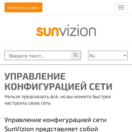
Свяжитесь с нами
Togg
navi
Szukaj
Chose
Поиск
language
УПРАВЛЕНИЕ
КОНФИГУРАЦИЕЙ СЕТИ
Нельзя предсказать всё, но вы можете быстрее
настроить свою сеть
Управление конфигурацией сети
SunVizion представляет собой