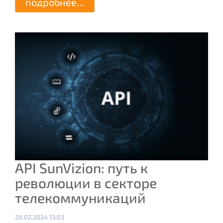
подробнее...
API SunVizion: путь к
революции в секторе
телекоммуникаций
Опубликовано:
28.02.2024 13:03