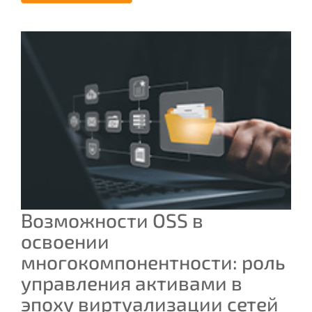
Возможности OSS в
освоении
многокомпонентности: pоль
управления активами в
эпоху виртуализации сетей